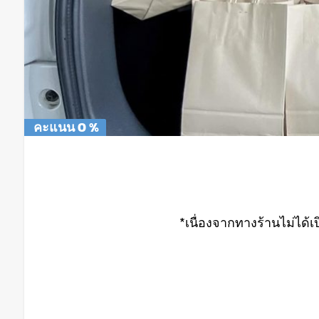
คะแนน 0 %
คะแนน 0 %
*เนื่องจากทางร้านไม่ได้