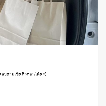
สอบถามเช็คคิวก่อนได้ค่ะ)