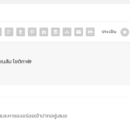
ประเมิน:
ุณส้ม โชติกา🪷
นและหาของอร่อยเข้าปากอยู่เสมอ