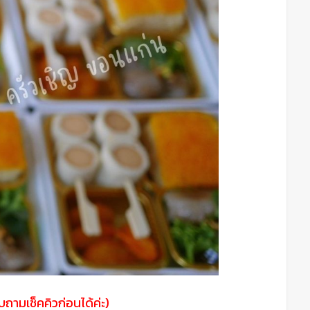
ถามเช็คคิวก่อนได้ค่ะ)