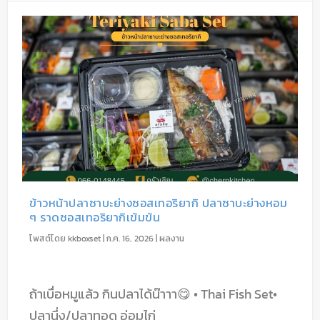
ข้าวหน้าปลาซาบะย่างซอสเทอริยากิ ปลาซาบะย่างหอม
ๆ ราดซอสเทอริยากิเข้มข้น
โพสต์โดย
kkboxset
|
ก.ค. 16, 2026
|
ผลงาน
ถ้าเบื่อหมูแล้ว กินปลาได้น๊าาา😋 • Thai Fish Set•
ปลานึ่ง/ปลาทอด อ่อมไก่