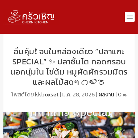
อิ่มคุ้ม❗️ จบในกล่องเดียว “ปลาแกะ
SPECIAL” ✨ ปลาชิ้นโต ทอดกรอบ
นอกนุ่มใน ไข่ต้ม หมูผัดผักรวมมิตร
และผลไม้สดๆ 🍊🍉🍈
โพสต์โดย
kkboxset
|
ม.ค. 28, 2026
|
ผลงาน
|
0