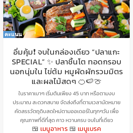
คะแนน
คะแนน
0
0
%
%
อิ่มคุ้ม❗️ จบในกล่องเดียว “ปลาแกะ
SPECIAL” ✨ ปลาชิ้นโต ทอดกรอบ
นอกนุ่มใน ไข่ต้ม หมูผัดผักรวมมิตร
และผลไม้สดๆ 🍊🍉🍈
ในราคาเบาๆ เริ่มต้นเพียง 45 บาท หรือตามงบ
ประมาณ สะดวกสบาย จัดส่งถึงที่ตามเวลานัดหมาย
คัดสรรวัตถุดิบสดใหม่ตามออเดอร์ในทุกๆวัน เพื่อ
คุณภาพที่ดีที่สุด คาว หวานครบ จบในที่เดียว
🍱
เมนูอาหาร
🍱
เมนูเบรค