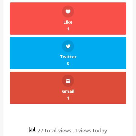
Like
1
Twitter
0
Gmail
1
27 total views
, 1 views today