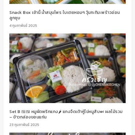
Snack Box เช้านี้ น้ำสมุนไพร ใบเตยหอมๆ วุ้นกะทิมะพร้าวอ่อน
ลูกชุบ
4 กุมภาพันธ์ 2025
Set B 🍱🍱 หมูผัดพริกแกง🌶️ แกงจืดเต้าหู้ไข่หมูสับ🍛 ผลไม้รวม
– ข้าวกล่องขอนแก่น
23 กุมภาพันธ์ 2025