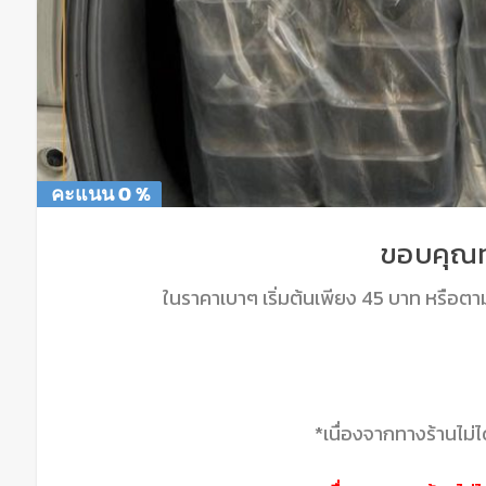
คะแนน 0 %
คะแนน 0 %
ขอบคุณท
ในราคาเบาๆ เริ่มต้นเพียง 45 บาท หรือต
*เนื่องจากทางร้านไม่