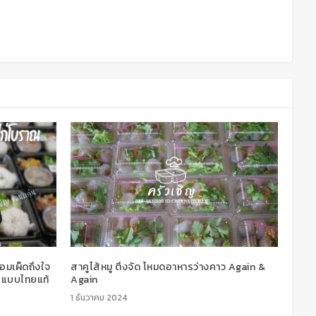
หอมเผ็ดถึงใจ
สาคูไส้หมู ตึงจัด โหมดอาหารว่างคาว Again &
รสแบบไทยแท้
Again
1 ธันวาคม 2024