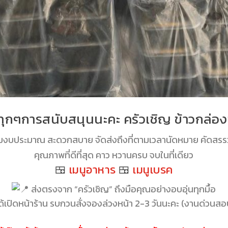
ุกๆการสนับสนุนนะคะ ครัวเชิญ ข้าวกล่อ
ามงบประมาณ สะดวกสบาย จัดส่งถึงที่ตามเวลานัดหมาย คัดสรรว
คุณภาพที่ดีที่สุด คาว หวานครบ จบในที่เดียว
🍱
เมนูอาหาร
🍱
เมนูเบรค
ส่งตรงจาก “ครัวเชิญ” ถึงมือคุณอย่างอบอุ่นทุกมื้อ
ได้เปิดหน้าร้าน รบกวนสั่งจองล่วงหน้า 2-3 วันนะคะ (งานด่วนสอบ