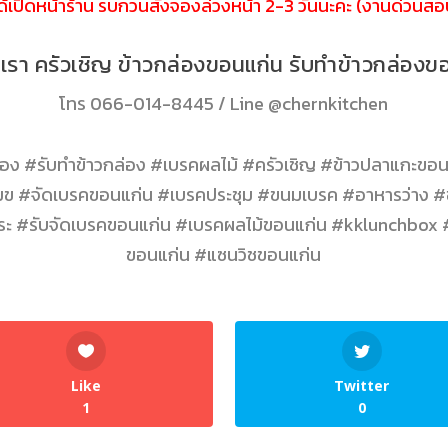
ได้เปิดหน้าร้าน รบกวนสั่งจองล่วงหน้า 2-3 วันนะคะ (งานด่วนสอบ
อเรา ครัวเชิญ ข้าวกล่องขอนแก่น รับทำข้าวกล่องข
โทร
066-014-8445
/ Line
@chernkitchen
ง #รับทำข้าวกล่อง #เบรคผลไม้ #ครัวเชิญ #ข้าวปลาแกะขอน
ข #จัดเบรคขอนแก่น #เบรคประชุม #ขนมเบรค #อาหารว่าง #ข
พระ #รับจัดเบรคขอนแก่น #เบรคผลไม้ขอนแก่น #kklunchbox
ขอนแก่น #แซนวิชขอนแก่น
Like
Twitter
1
0