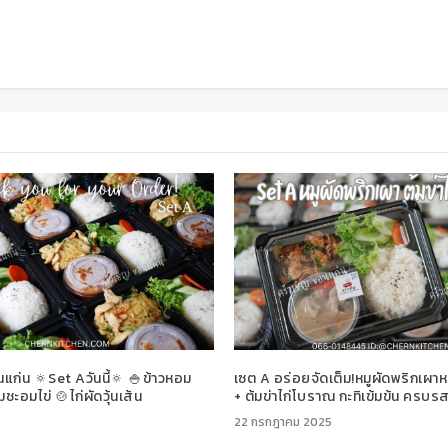
แก่น 🔅Set Aวันนี้🔅 🍚ข้าวหอม
เซต A อร่อยจัดเต็ม!หมูผัดพริกเผา
ชะอมไข่ 🍲ไก่ผัดวุ้นเส้น
+ ต้มข่าไก่โบราณ กะทิเข้มข้น ครบ
22 กรกฎาคม 2025