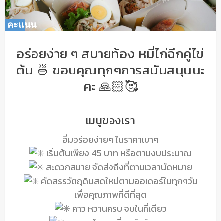
คะแนน
คะแนน
0
0
%
%
อร่อยง่าย ๆ สบายท้อง หมี่ไก่ฉีกคู่ไข่
ต้ม 🍜 ขอบคุณทุกๆการสนับสนุนนะ
คะ 🙏🏻🥰
เมนูของเรา
อิ่มอร่อยง่ายๆ ในราคาเบาๆ
เริ่มต้นเพียง 45 บาท หรือตามงบประมาณ
สะดวกสบาย จัดส่งถึงที่ตามเวลานัดหมาย
คัดสรรวัตถุดิบสดใหม่ตามออเดอร์ในทุกๆวัน
เพื่อคุณภาพที่ดีที่สุด
คาว หวานครบ จบในที่เดียว