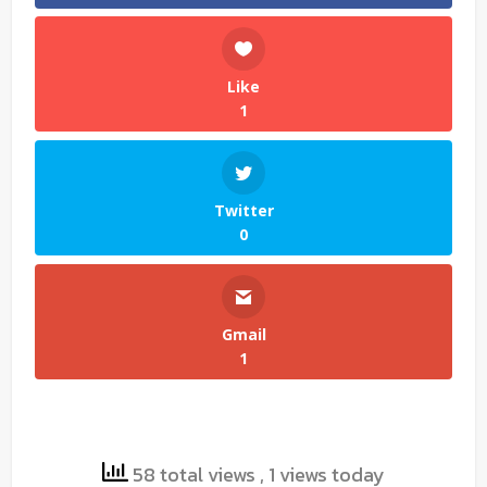
Like
1
Twitter
0
Gmail
1
58 total views
, 1 views today