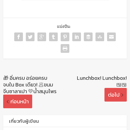
แบ่งปัน:
🎁 อิ่มครบ อร่อยครบ
Lunchbox! Lunchbox!
จบใน Box เดียว! 🥟ขนม
🍱🍱
จีบซาลาเปา 💛น้ำสมุนไพร
ต่อไป
ก่อนหน้า
เกี่ยวกับผู้เขียน