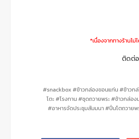
*เนื่องจากทางร้านไม่
ติดต่
#snackbox #ข้าวกล่องขอนแก่น #ข้าวกล่อ
โตะ #โรงทาน #ชุดถวายพระ #ข้าวกล่องม
#อาหารจัดประชุมสัมมนา #ปิ่นโตถวาย