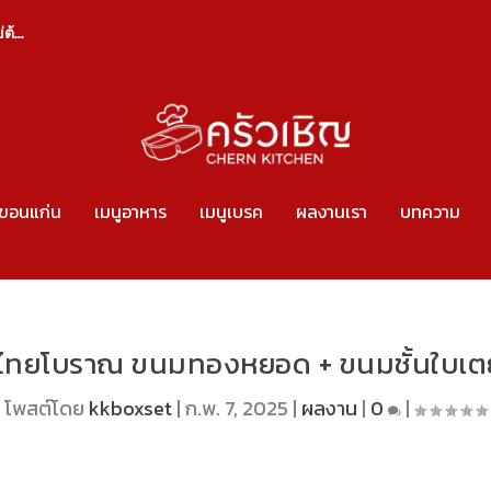
้...
งขอนแก่น
เมนูอาหาร
เมนูเบรค
ผลงานเรา
บทความ
นมไทยโบราณ ขนมทองหยอด + ขนมชั้นใบเตย จ
โพสต์โดย
kkboxset
|
ก.พ. 7, 2025
|
ผลงาน
|
0
|