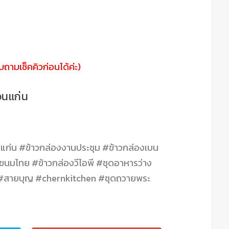
ถามเช็คคิวก่อนได้ค่ะ)
อนแก่น
แก่น #ข้าวกล่องงานประชุม #ข้าวกล่องเบน
นมไทย #ข้าวกล่องวีไอพี #ชุดอาหารว่าง
 #สายบุญ #chernkitchen #ชุดถวายพระ