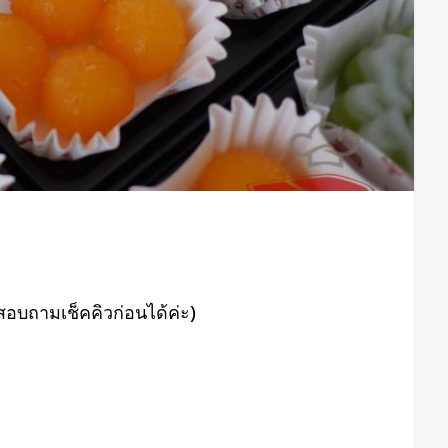
สอบถามเช็คคิวก่อนได้ค่ะ)