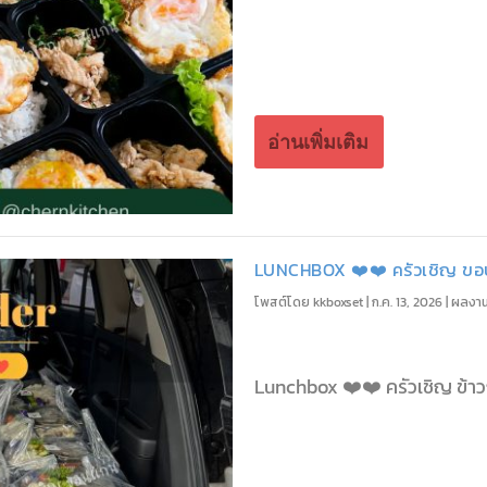
อ่านเพิ่มเติม
LUNCHBOX ❤️❤️ ครัวเชิญ ขอ
โพสต์โดย
kkboxset
|
ก.ค. 13, 2026
|
ผลงา
Lunchbox ❤️❤️ ครัวเชิญ ข้า