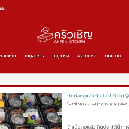
้...
งขอนแก่น
เมนูอาหาร
เมนูเบรค
ผลงานเรา
บทความ
ถ้าเบื่อหมูแล้ว กินปลาได้น๊าาา
โพสต์โดย
kkboxset
|
ก.ค. 15, 2026
|
ผลงา
ถ้าเบื่อหมูแล้ว กินปลาได้น๊าา