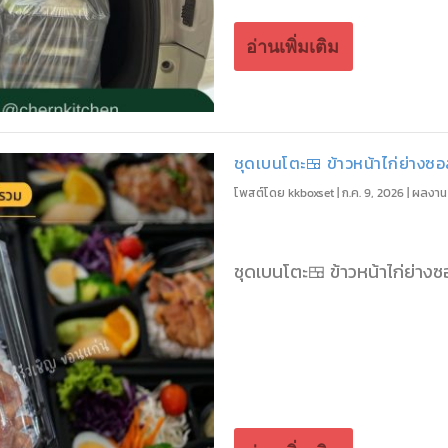
อ่านเพิ่มเติม
ชุดเบนโตะ🍱 ข้าวหน้าไก่ย่างซอ
โพสต์โดย
kkboxset
|
ก.ค. 9, 2026
|
ผลงาน
ชุดเบนโตะ🍱 ข้าวหน้าไก่ย่าง