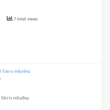
7 total views
่ ไข่ดาว ครับเชิญ
น
 ไข่ดาว ครับเชิญ