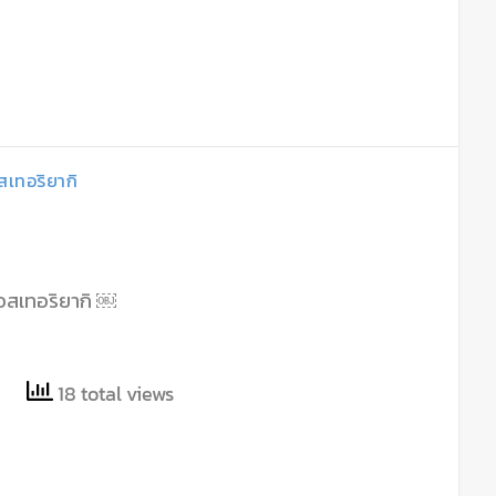
สเทอริยากิ
ซอสเทอริยากิ ￼
18 total views