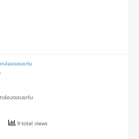
วกล่องขอนแก่น
น
วกล่องขอนแก่น
9 total views