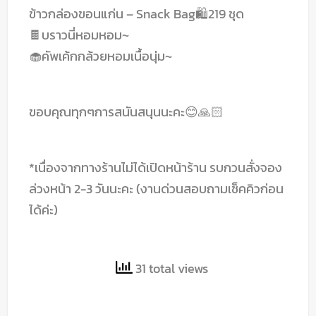
ข้าวกล่องขอนแก่น – Snack Bag🛍️219 ชุด
🍫บราวนี่หอมหอม~
🧁คัพเค้กกล้วยหอมเนื้อนุ่ม~
ขอบคุณทุกๆการสนันสนุนนะคะ😊🙏🏻
*เนื่องจากทางร้านไม่ได้เปิดหน้าร้าน รบกวนสั่งจอง
ล่วงหน้า 2-3 วันนะคะ (งานด่วนสอบถามเช็คคิวก่อน
ได้ค่ะ)
31 total views