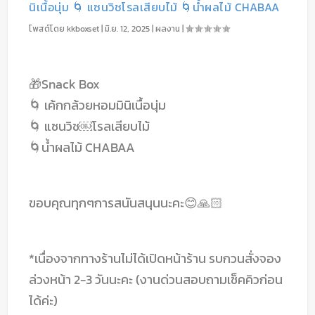
นิเนื้อนุ่ม 🌀 แซนวิชโรลเสียบไม้ 🌀น้ำผลไม้ CHABAA
โพสต์โดย
kkboxset
|
มิ.ย. 12, 2025
|
ผลงาน
|
🎁Snack Box
🌀 เค้กกล้วยหอมมินิเนื้อนุ่ม
🌀 แซนวิช￼โรลเสียบไม้
🌀น้ำผลไม้ CHABAA
ขอบคุณทุกๆการสนันสนุนนะคะ😊🙏🏻
*เนื่องจากทางร้านไม่ได้เปิดหน้าร้าน รบกวนสั่งจอง
ล่วงหน้า 2-3 วันนะคะ (งานด่วนสอบถามเช็คคิวก่อน
ได้ค่ะ)