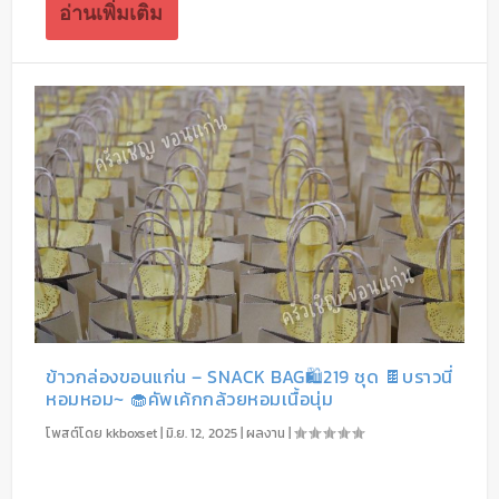
อ่านเพิ่มเติม
ข้าวกล่องขอนแก่น – SNACK BAG🛍️219 ชุด 🍫บราวนี่
หอมหอม~ 🧁คัพเค้กกล้วยหอมเนื้อนุ่ม
โพสต์โดย
kkboxset
|
มิ.ย. 12, 2025
|
ผลงาน
|