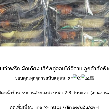
จ่วพริก ผักเคียง เสิร์ฟคู่อ่อมไก่อีสาน ลูกค้าสั่งพ
ขอบคุณทุกๆการสนับสนุนนะคะ
เปิดหน้าร้าน รบกวนสั่งจองล่วงหน้า 2-3 วันนะคะ (งานด่วน
กดเพิ่มเพื่อน line >>
https://lin.ee/uZuAzvH