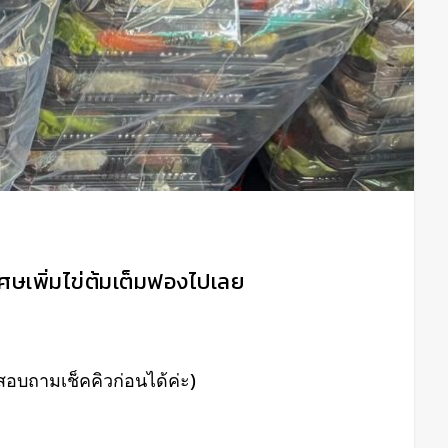
ิเศษเพิ่มไข่ต้มเต็มฟองไปเลย
สอบถามเช็คคิวก่อนได้ค่ะ)