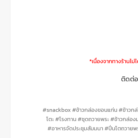
*เนื่องจากทางร้านไม่
ติดต่
#snackbox #ข้าวกล่องขอนแก่น #ข้าวกล่อ
โตะ #โรงทาน #ชุดถวายพระ #ข้าวกล่องม
#อาหารจัดประชุมสัมมนา #ปิ่นโตถวาย