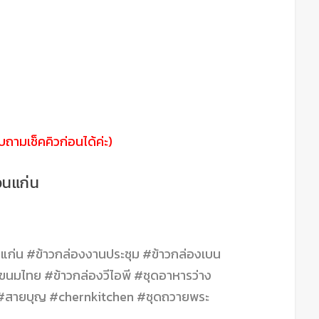
ถามเช็คคิวก่อนได้ค่ะ)
อนแก่น
แก่น #ข้าวกล่องงานประชุม #ข้าวกล่องเบน
นมไทย #ข้าวกล่องวีไอพี #ชุดอาหารว่าง
 #สายบุญ #chernkitchen #ชุดถวายพระ