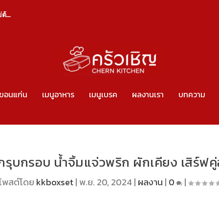
้...
งขอนแก่น
เมนูอาหาร
เมนูเบรค
ผลงานเรา
บทความ
ุบกรอบ น้ำจิ้มแจ่วพริก ผักเคียง เสิร์ฟคู่
โพสต์โดย
kkboxset
|
พ.ย. 20, 2024
|
ผลงาน
|
0
|