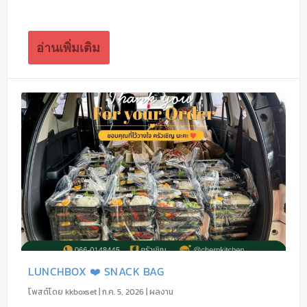
อ่านเพิ่มเติม
LUNCHBOX ❤️ SNACK BAG
โพสต์โดย
kkboxset
|
ก.ค. 5, 2026
|
ผลงาน