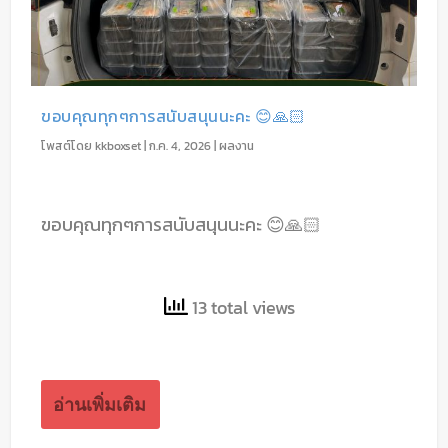
ขอบคุณทุกๆการสนับสนุนนะคะ 😊🙏🏻
โพสต์โดย
kkboxset
|
ก.ค. 4, 2026
|
ผลงาน
ขอบคุณทุกๆการสนับสนุนนะคะ 😊🙏🏻
13 total views
อ่านเพิ่มเติม